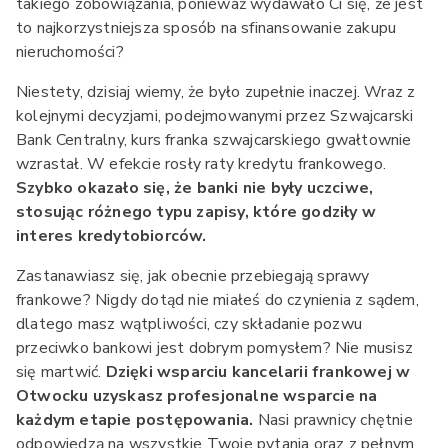
takiego zobowiązania, ponieważ wydawało Ci się, że jest
to najkorzystniejsza sposób na sfinansowanie zakupu
nieruchomości?
Niestety, dzisiaj wiemy, że było zupełnie inaczej. Wraz z
kolejnymi decyzjami, podejmowanymi przez Szwajcarski
Bank Centralny, kurs franka szwajcarskiego gwałtownie
wzrastał. W efekcie rosły raty kredytu frankowego.
Szybko okazało się, że banki nie były uczciwe,
stosując różnego typu zapisy, które godziły w
interes kredytobiorców.
Zastanawiasz się, jak obecnie przebiegają sprawy
frankowe? Nigdy dotąd nie miałeś do czynienia z sądem,
dlatego masz wątpliwości, czy składanie pozwu
przeciwko bankowi jest dobrym pomysłem? Nie musisz
się martwić.
Dzięki wsparciu kancelarii frankowej w
Otwocku uzyskasz profesjonalne wsparcie na
każdym etapie postępowania.
Nasi prawnicy chętnie
odpowiedzą na wszystkie Twoje pytania oraz z pełnym