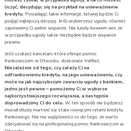
możesz zyskać w przypadku ugody, a na co możesz
liczyć, decydując się na przykład na unieważnienie
kredytu.
Posiadając takie informacje, łatwiej będzie Ci
podjąć najlepszą decyzję. Jeśli wybierzesz ugodę, również
zapewnimy Ci pełne wsparcie. Nie każdy bowiem wie, że
w przypadku ugody także niezbędne będzie wsparcie
prawne.
Jeśli szukasz kancelarii, która oferuje pomoc
frankowiczom w Otwocku, doskonale trafiłeś.
Niezależnie od tego, czy zależy Ci na
odfrankowieniu kredytu, na jego unieważnieniu, czy
może na jak najszybszym zawarciu ugody z bankiem,
jedno jest pewne – pomożemy Ci w wyborze
najkorzystniejszego rozwiązania, a następnie
doprowadzimy Ci do celu.
W ten sposób nie będziesz
musiał dłużej martwić się stale rosnącymi ratami kredytu
frankowego. Nie ma wątpliwości co do tego, że warto
zdecydować się na profesjonalną pomoc frankowiczom w