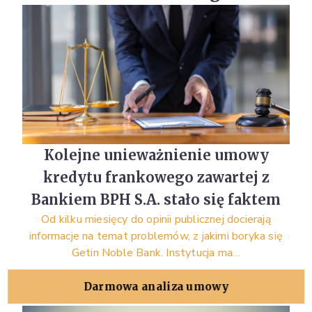
Kolejne unieważnienie umowy
kredytu frankowego zawartej z
Bankiem BPH S.A. stało się faktem
Od kilku miesięcy do opinii publicznej docierają
informacje na temat problemów, z jakimi boryka się
Getin Noble Bank. Instytucja ma…
Darmowa analiza umowy