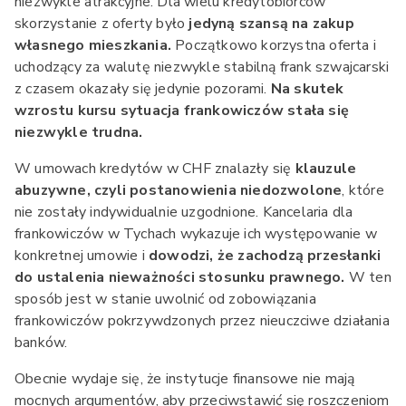
niezwykle atrakcyjne. Dla wielu kredytobiorców
skorzystanie z oferty było
jedyną szansą na zakup
własnego mieszkania.
Początkowo korzystna oferta i
uchodzący za walutę niezwykle stabilną frank szwajcarski
z czasem okazały się jedynie pozorami.
Na skutek
wzrostu kursu sytuacja frankowiczów stała się
niezwykle trudna.
W umowach kredytów w CHF znalazły się
klauzule
abuzywne, czyli postanowienia niedozwolone
, które
nie zostały indywidualnie uzgodnione. Kancelaria dla
frankowiczów w Tychach wykazuje ich występowanie w
konkretnej umowie i
dowodzi, że zachodzą przesłanki
do ustalenia nieważności stosunku prawnego.
W ten
sposób jest w stanie uwolnić od zobowiązania
frankowiczów pokrzywdzonych przez nieuczciwe działania
banków.
Obecnie wydaje się, że instytucje finansowe nie mają
mocnych argumentów, aby przeciwstawić się roszczeniom