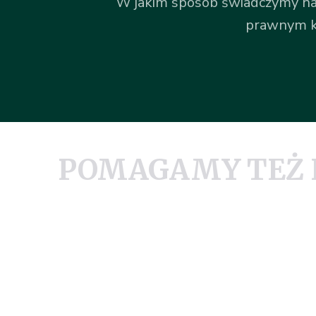
W jakim sposób świadczymy na
prawnym kr
POMAGAMY TEŻ 