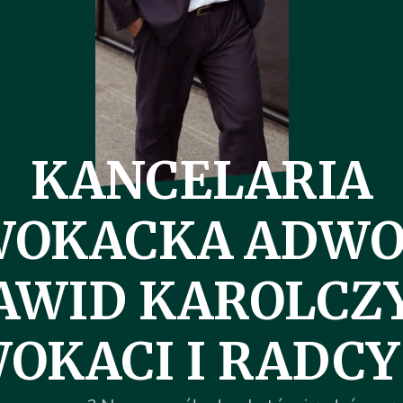
KANCELARIA
WOKACKA ADWO
AWID KAROLCZ
OKACI I RADCY