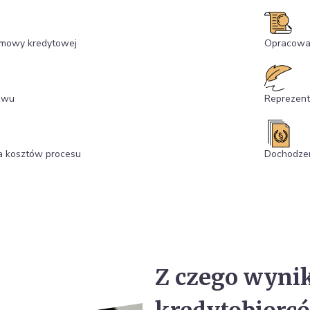
umowy kredytowej
Opracowan
zwu
Reprezent
a kosztów procesu
Dochodzen
Z czego wyni