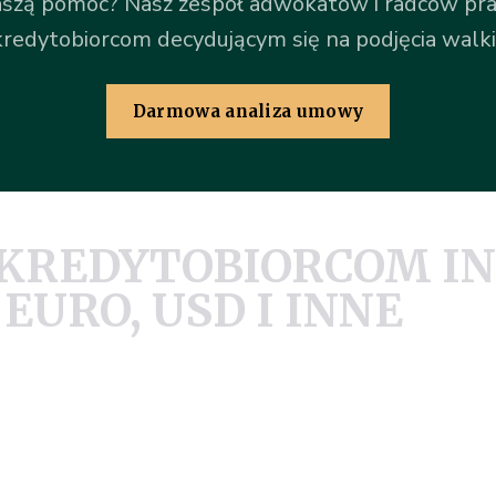
szą pomoc? Nasz zespół adwokatów i radców pra
edytobiorcom decydującym się na podjęcia walki
Darmowa analiza umowy
KREDYTOBIORCOM IN
EURO, USD I INNE