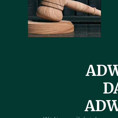
AD
D
ADW