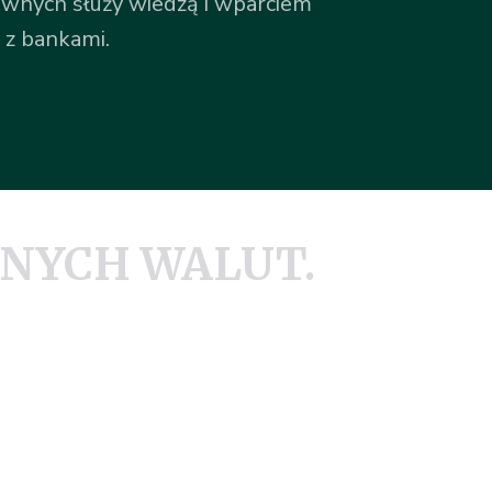
wnych służy wiedzą i wparciem
 z bankami.
NYCH WALUT.