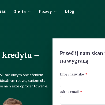
nas
Blog
Oferta
Pozwy
Prześlij nam skan
 kredytu –
na wygraną
był tak dużym obciążeniem
Imię i nazwisko
idealnym rozwiązaniem dla
nse na niższe oprocentowanie.
Adres email