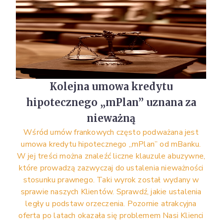
Kolejna umowa kredytu
hipotecznego „mPlan” uznana za
nieważną
Wśród umów frankowych często podważana jest
umowa kredytu hipotecznego „mPlan” od mBanku.
W jej treści można znaleźć liczne klauzule abuzywne,
które prowadzą zazwyczaj do ustalenia nieważności
stosunku prawnego. Taki wyrok został wydany w
sprawie naszych Klientów. Sprawdź, jakie ustalenia
legły u podstaw orzeczenia. Pozornie atrakcyjna
oferta po latach okazała się problemem Nasi Klienci