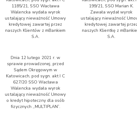
1185/21, SSO Wacława
199/21, SSO Marian K.
Walencka wydała wyrok
Zawała wydał wyrok
ustalający nieważność Umowy
ustalający nieważność Um
kredytowej zawartej przez
kredytowej zawartej prze
naszych Klientów z mBankiem
naszych Klientkę z mBanki
S.A.
S.A.
Dnia 12 lutego 2021 r. w
sprawie prowadzonej, przed
Sądem Okręgowym w
Katowicach, pod sygn. akt I C
627/20 SSO Wacława
Walencka wydała wyrok
ustalający nieważność Umowy
o kredyt hipoteczny dla osób
fizycznych ,,MULTIPLAN”.