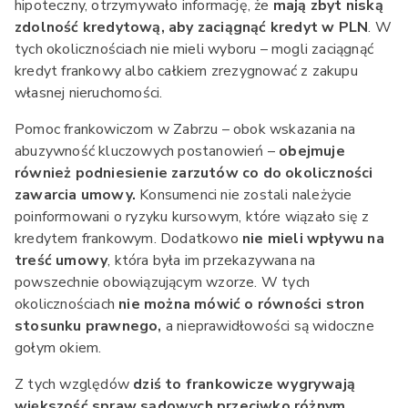
hipoteczny, otrzymywało informację, że
mają zbyt niską
zdolność kredytową, aby zaciągnąć kredyt w PLN
. W
tych okolicznościach nie mieli wyboru – mogli zaciągnąć
kredyt frankowy albo całkiem zrezygnować z zakupu
własnej nieruchomości.
Pomoc frankowiczom w Zabrzu – obok wskazania na
abuzywność kluczowych postanowień –
obejmuje
również podniesienie zarzutów co do okoliczności
zawarcia umowy.
Konsumenci nie zostali należycie
poinformowani o ryzyku kursowym, które wiązało się z
kredytem frankowym. Dodatkowo
nie mieli wpływu na
treść umowy
, która była im przekazywana na
powszechnie obowiązującym wzorze. W tych
okolicznościach
nie można mówić o równości stron
stosunku prawnego,
a nieprawidłowości są widoczne
gołym okiem.
Z tych względów
dziś to frankowicze wygrywają
większość spraw sądowych przeciwko różnym