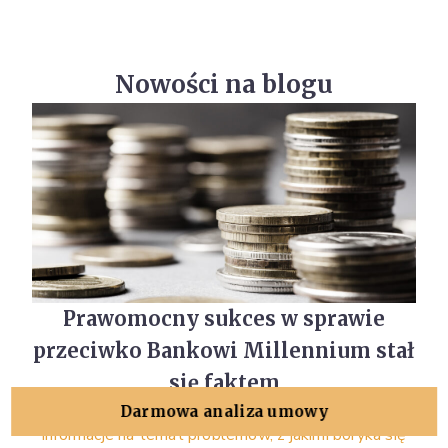
Nowości na blogu
Prawomocny sukces w sprawie
przeciwko Bankowi Millennium stał
się faktem
Od kilku miesięcy do opinii publicznej docierają
Darmowa analiza umowy
informacje na temat problemów, z jakimi boryka się