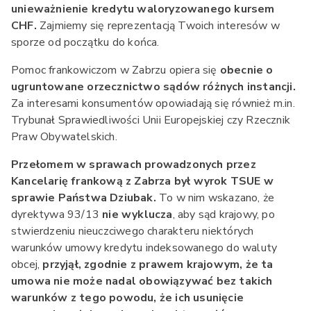
unieważnienie kredytu waloryzowanego kursem
CHF.
Zajmiemy się reprezentacją Twoich interesów w
sporze od początku do końca.
Pomoc frankowiczom w Zabrzu opiera się
obecnie o
ugruntowane orzecznictwo sądów różnych instancji.
Za interesami konsumentów opowiadają się również m.in.
Trybunał Sprawiedliwości Unii Europejskiej czy Rzecznik
Praw Obywatelskich.
Przełomem w sprawach prowadzonych przez
Kancelarię frankową z Zabrza był wyrok TSUE w
sprawie Państwa Dziubak.
To w nim wskazano, że
dyrektywa 93/13
nie wyklucza
, aby sąd krajowy, po
stwierdzeniu nieuczciwego charakteru niektórych
warunków umowy kredytu indeksowanego do waluty
obcej,
przyjął, zgodnie z prawem krajowym, że ta
umowa nie może nadal obowiązywać bez takich
warunków z tego powodu, że ich usunięcie