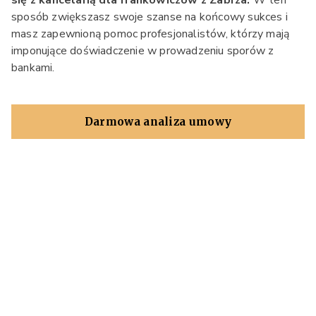
się z kancelarią dla frankowiczów z Zabrza.
W ten
sposób zwiększasz swoje szanse na końcowy sukces i
masz zapewnioną pomoc profesjonalistów, którzy mają
imponujące doświadczenie w prowadzeniu sporów z
bankami.
Darmowa analiza umowy