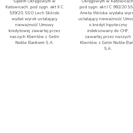
Sądem Okręgowym w
Okręgowym w Katowicach
Katowicach, pod sygn. akt II C
pod sygn. akt I C 982/20 S
539/20, SSO Lech Skórski
Aneta Wolska wydała wyr
wydał wyrok ustalający
ustalający nieważność Um
nieważność Umowy
o kredyt hipoteczny
kredytowej zawartej przez
indeksowany do CHF,
naszych Klientów z Getin
zawartej przez naszych
Noble Bankiem S.A.
Klientów z Getin Noble Ba
S.A.