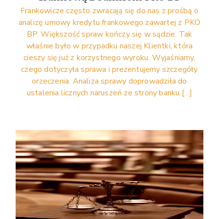
Frankowicze często zwracają się do nas z prośbą o
analizę umowy kredytu frankowego zawartej z PKO
BP. Większość spraw kończy się w sądzie. Tak
właśnie było w przypadku naszej Klientki, która
cieszy się już z korzystnego wyroku. Wyjaśniamy,
czego dotyczyła sprawa i prezentujemy szczegóły
orzeczenia. Analiza sprawy doprowadziła do
ustalenia licznych naruszeń ze strony banku […]