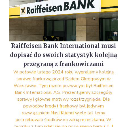
Raiffeisen Bank International musi
dopisać do swoich statystyk kolejną
przegraną z frankowiczami
W połowie lutego 2024 roku wygraliśmy kolejną
sprawę frankową przed Sądem Okręgowym w
Warszawie. Tym razem pozwanym był Raiffeisen
Bank International AG. Prezentujemy szczegóły
sprawy i główne motywy rozstrzygnięcia. Dla
powodów kredyt frankowy był jedynym
rozwiązaniem Nasi Klienci wiele lat temu
potrzebowali środków na zakup mieszkania. W
związku z tym udali się do pozwanego banku, […]