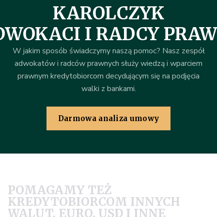
KAROLCZYK
DWOKACI I RADCY PRAW
W jakim sposób świadczymy naszą pomoc? Nasz zespół
adwokatów i radców prawnych służy wiedzą i wparciem
prawnym kredytobiorcom decydującym się na podjęcia
walki z bankami.
Darmowa analiza umowy
POMAGAMY TEŻ
KREDYTOBIORCOM INNYCH
WALUT. EURO, USD I INNE