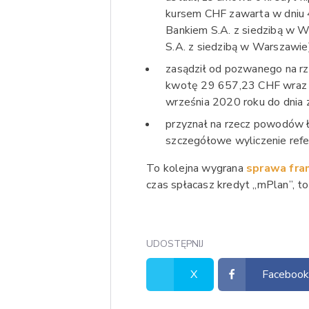
kursem CHF zawarta w dniu 4
Bankiem S.A. z siedzibą w
S.A. z siedzibą w Warszawie
zasądził od pozwanego na r
kwotę 29 657,23 CHF wraz z
września 2020 roku do dnia 
przyznał na rzecz powodów łą
szczegółowe wyliczenie ref
To kolejna wygrana
sprawa fr
czas spłacasz kredyt „mPlan”, to
UDOSTĘPNIJ
X
Faceboo