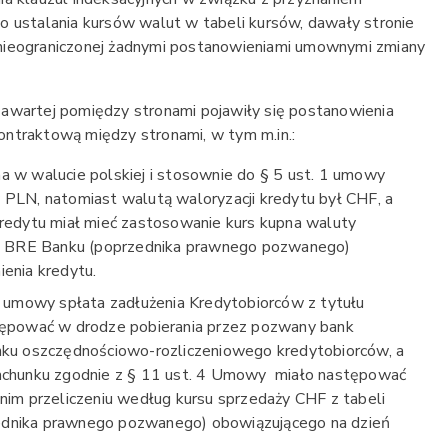
o ustalania kursów walut w tabeli kursów, dawały stronie
nieograniczonej żadnymi postanowieniami umownymi zmiany
awartej pomiędzy stronami pojawiły się postanowienia
ntraktową między stronami, w tym m.in.:
a w walucie polskiej i stosownie do § 5 ust. 1 umowy
 PLN, natomiast walutą waloryzacji kredytu był CHF, a
kredytu miał mieć zastosowanie kurs kupna waluty
ej BRE Banku (poprzednika prawnego pozwanego)
enia kredytu.
 1 umowy spłata zadłużenia Kredytobiorców z tytułu
tępować w drodze pobierania przez pozwany bank
nku oszczędnościowo-rozliczeniowego kredytobiorców, a
rachunku zgodnie z § 11 ust. 4 Umowy miało następować
nim przeliczeniu według kursu sprzedaży CHF z tabeli
dnika prawnego pozwanego) obowiązującego na dzień