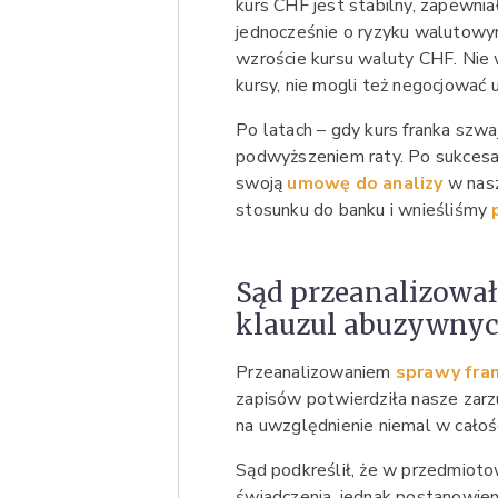
kurs CHF jest stabilny, zapewniał
jednocześnie o ryzyku walutowy
wzroście kursu waluty CHF. Nie 
kursy, nie mogli też negocjować
Po latach – gdy kurs franka szwa
podwyższeniem raty. Po sukcesa
swoją
umowę do analizy
w nasz
stosunku do banku i wnieśliśmy
Sąd przeanalizował
klauzul abuzywny
Przeanalizowaniem
sprawy fra
zapisów potwierdziła nasze zar
na uwzględnienie niemal w całośc
Sąd podkreślił, że w przedmiot
świadczenia, jednak postanowien