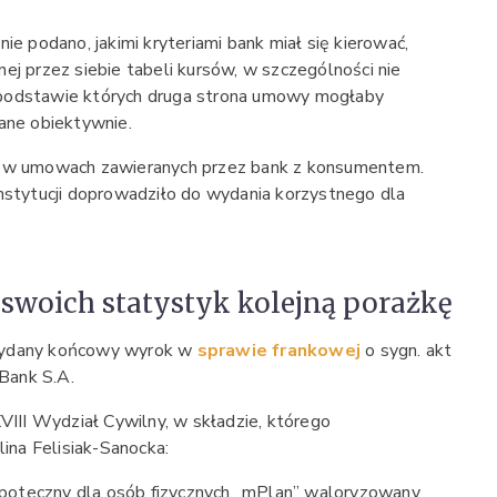
ie podano, jakimi kryteriami bank miał się kierować,
ej przez siebie tabeli kursów, w szczególności nie
 podstawie których druga strona umowy mogłaby
lane obiektywnie.
e w umowach zawieranych przez bank z konsumentem.
instytucji doprowadziło do wydania korzystnego dla
swoich statystyk kolejną porażkę
wydany końcowy wyrok w
sprawie frankowej
o sygn. akt
Bank S.A.
II Wydział Cywilny, w składzie, którego
na Felisiak-Sanocka:
hipoteczny dla osób fizycznych „mPlan” waloryzowany