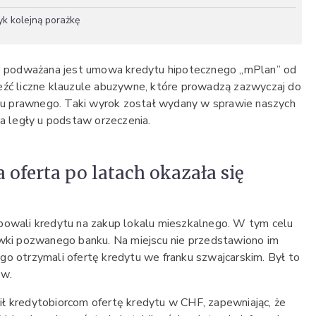
k kolejną porażkę
podważana jest umowa kredytu hipotecznego „mPlan” od
eźć liczne klauzule abuzywne, które prowadzą zazwyczaj do
u prawnego. Taki wyrok został wydany w sprawie naszych
ia legły u podstaw orzeczenia.
 oferta po latach okazała się
bowali kredytu na zakup lokalu mieszkalnego. W tym celu
wki pozwanego banku. Na miejscu nie przedstawiono im
go otrzymali ofertę kredytu we franku szwajcarskim. Był to
ów.
ł kredytobiorcom ofertę kredytu w CHF, zapewniając, że