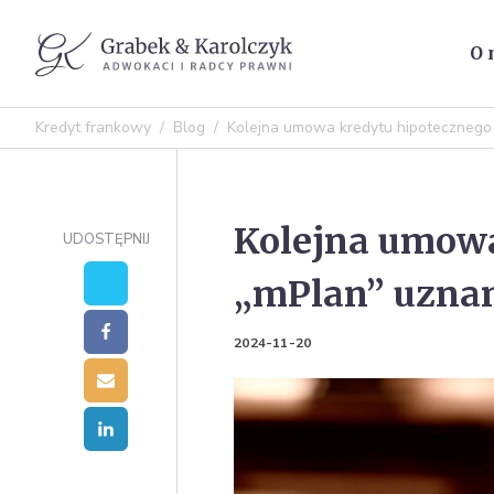
O 
Kredyt frankowy
/
Blog
/
Kolejna umowa kredytu hipotecznego
Kolejna umowa
UDOSTĘPNIJ
„mPlan” uzna
2024-11-20