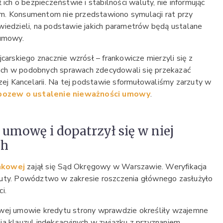
 ich o bezpieczeństwie i stabilności waluty, nie informując
m. Konsumentom nie przedstawiono symulacji rat przy
wiedzieli, na podstawie jakich parametrów będą ustalane
 umowy.
jcarskiego znacznie wzrósł – frankowicze mierzyli się z
ch w podobnych sprawach zdecydowali się przekazać
ej Kancelarii. Na tej podstawie sformułowaliśmy zarzuty w
pozew o ustalenie nieważności umowy
.
 umowę i dopatrzył się w niej
ch
nkowej
zajął się Sąd Okręgowy w Warszawie. Weryfikacja
zuty. Powództwo w zakresie roszczenia głównego zasłużyło
i.
owej umowie kredytu strony wprawdzie określiły wzajemne
ia klauzul indeksacyjnych w związku z przyznaniem