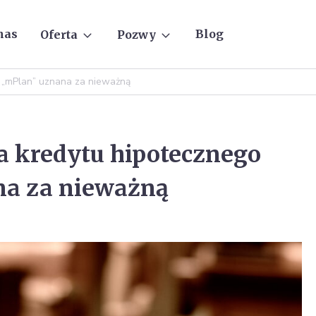
nas
Blog
Oferta
Pozwy
 „mPlan” uznana za nieważną
 kredytu hipotecznego
na za nieważną