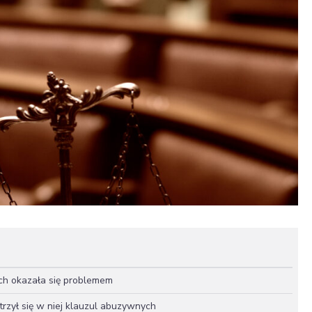
ach okazała się problemem
rzył się w niej klauzul abuzywnych