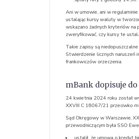
Ani w umowie, ani w regulaminie n
ustalając kursy waluty w tworzon
wskazano żadnych kryteriów na
zweryfikować, czy kursy te usta
Takie zapisy są niedopuszczaln
Stwierdzenie licznych naruszeń 
frankowiczów orzeczenia.
mBank dopisuje do 
24 kwietnia 2024 roku został 
XXVIII C 18067/21 przeciwko m
Sąd Okręgowy w Warszawie, XXVI
przewodniczącym była SSO Eweli
ustalił, że umowa o kredyt 