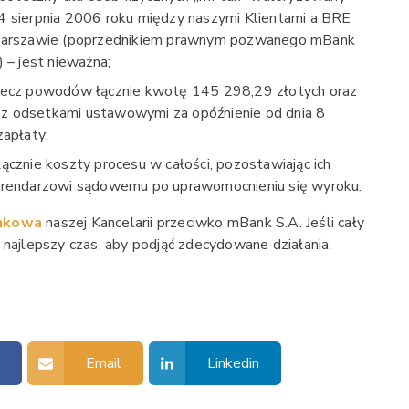
 sierpnia 2006 roku między naszymi Klientami a BRE
 Warszawie (poprzednikiem prawnym pozwanego mBank
) – jest nieważna;
zecz powodów łącznie kwotę 145 298,29 złotych oraz
 odsetkami ustawowymi za opóźnienie od dnia 8
zapłaty;
cznie koszty procesu w całości, pozostawiając ich
erendarzowi sądowemu po uprawomocnieniu się wyroku.
ankowa
naszej Kancelarii przeciwko mBank S.A. Jeśli cały
 najlepszy czas, aby podjąć zdecydowane działania.
k
Email
Linkedin