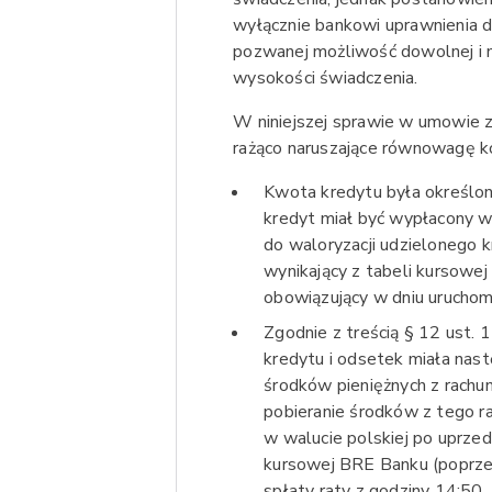
wyłącznie bankowi uprawnienia d
pozwanej możliwość dowolnej i 
wysokości świadczenia.
W niniejszej sprawie w umowie z
rażąco naruszające równowagę ko
Kwota kredytu była określon
kredyt miał być wypłacony w
do waloryzacji udzielonego 
wynikający z tabeli kursow
obowiązujący w dniu uruchomi
Zgodnie z treścią § 12 ust.
kredytu i odsetek miała nas
środków pieniężnych z rachu
pobieranie środków z tego 
w walucie polskiej po uprzed
kursowej BRE Banku (poprze
spłaty raty z godziny 14:50.