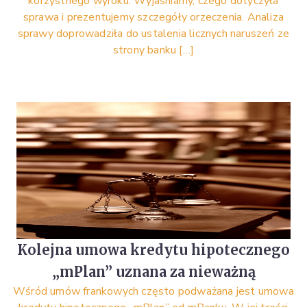
korzystnego wyroku. Wyjaśniamy, czego dotyczyła
sprawa i prezentujemy szczegóły orzeczenia. Analiza
sprawy doprowadziła do ustalenia licznych naruszeń ze
strony banku […]
Kolejna umowa kredytu hipotecznego
„mPlan” uznana za nieważną
Wśród umów frankowych często podważana jest umowa