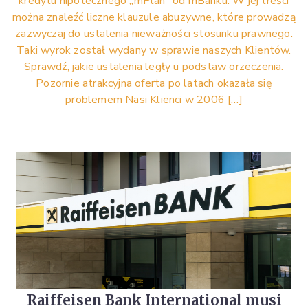
kredytu hipotecznego „mPlan” od mBanku. W jej treści
można znaleźć liczne klauzule abuzywne, które prowadzą
zazwyczaj do ustalenia nieważności stosunku prawnego.
Taki wyrok został wydany w sprawie naszych Klientów.
Sprawdź, jakie ustalenia legły u podstaw orzeczenia.
Pozornie atrakcyjna oferta po latach okazała się
problemem Nasi Klienci w 2006 […]
Raiffeisen Bank International musi