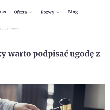
nas
Blog
Oferta
Pozwy
ę z bankiem?
czy warto podpisać ugodę z