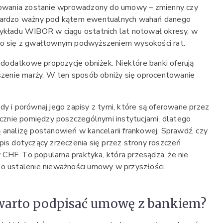
entowania zostanie wprowadzony do umowy – zmienny czy
 bardzo ważny pod kątem ewentualnych wahań danego
zykładu WIBOR w ciągu ostatnich lat notował okresy, w
ało się z gwałtownym podwyższeniem wysokości rat.
dodatkowe propozycje obniżek. Niektóre banki oferują
enie marży. W ten sposób obniży się oprocentowanie
.
dy i porównaj jego zapisy z tymi, które są oferowane przez
nacznie pomiędzy poszczególnymi instytucjami, dlatego
 analizę postanowień w kancelarii frankowej. Sprawdź, czy
pis dotyczący zrzeczenia się przez strony roszczeń
CHF. To popularna praktyka, która przesądza, że nie
 o ustalenie nieważności umowy w przyszłości.
 warto podpisać umowę z bankiem?