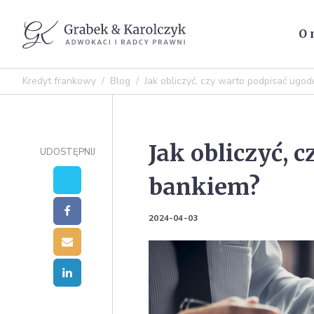
O 
Kredyt frankowy
/
Blog
/
Jak obliczyć, czy warto podpisać ugod
Jak obliczyć, 
UDOSTĘPNIJ
bankiem?
2024-04-03