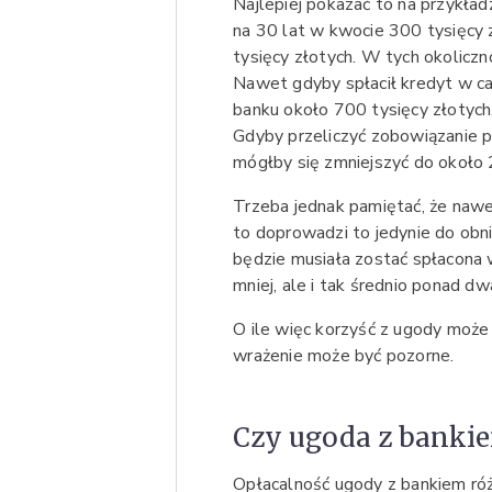
Najlepiej pokazać to na przykład
na 30 lat w kwocie 300 tysięcy z
tysięcy złotych. W tych okoliczn
Nawet gdyby spłacił kredyt w cał
banku około 700 tysięcy złotych
Gdyby przeliczyć zobowiązanie po
mógłby się zmniejszyć do około 
Trzeba jednak pamiętać, że nawet 
to doprowadzi to jedynie do obni
będzie musiała zostać spłacona 
mniej, ale i tak średnio ponad dwa
O ile więc korzyść z ugody może 
wrażenie może być pozorne.
Czy ugoda z banki
Opłacalność ugody z bankiem róż