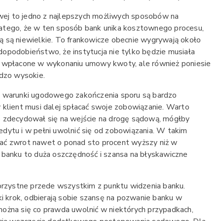
sowej to jedno z najlepszych możliwych sposobów na
atego, że w ten sposób bank unika kosztownego procesu,
 są niewielkie. To frankowicze obecnie wygrywają około
opodobieństwo, że instytucja nie tylko będzie musiała
e wpłacone w wykonaniu umowy kwoty, ale również poniesie
rdzo wysokie.
ż warunki ugodowego zakończenia sporu są bardzo
 klient musi dalej spłacać swoje zobowiązanie. Warto
o zdecydował się na wejście na drogę sądową, mógłby
dytu i w pełni uwolnić się od zobowiązania. W takim
ać zwrot nawet o ponad sto procent wyższy niż w
 banku to duża oszczędność i szansa na błyskawiczne
korzystne przede wszystkim z punktu widzenia banku.
ki krok, odbierają sobie szansę na pozwanie banku w
ożna się co prawda uwolnić w niektórych przypadkach,