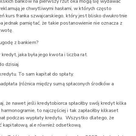
lskich banków na pierwszy rzut oka mogą się wydawać
 reklamują je chwytliwymi hasłami, w których często
eń kurs franka szwajcarskiego, który jest blisko dwukrotnie
ba jednak pamiętać, że takie postanowienie nie oznacza z
kwotę.
ć ugodę z bankiem?
 kredyt, jaka była jego kwota i liczba rat.
o dzisiaj.
 kredytu. To sam kapitał do spłaty.
nadpłata (różnica między sumą spłaconych środków a
, że nawet jeśli kredytobiorca spłaciłby swój kredyt kilka
armonogramie, to najczęściej i tak zapłaciłby kilkaset
zymał podczas wypłaty kredytu. Wszystko dlatego, że
ć kapitałową, ale również odsetkową.